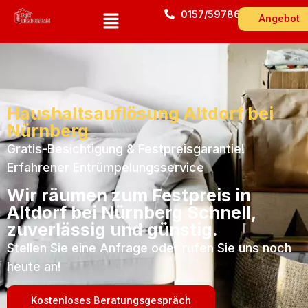
0157/59786543
Angebot
Haushaltsauflösung Altdorf bei
Nürnberg
Gratis-Besichtigung & Festpreisgarantie!
Erfahrener Entrümpelungsservice
Wir räumen zum Festpreis in
Altdorf bei Nürnberg Schnell,
zuverlässig und günstig.
Stellen Sie eine Anfrage oder rufen Sie uns noch
heute an!
Kostenloses Beratungsgespräch