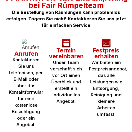
bei Fair Rümpelteam
Die Bestellung von Räumungen kann problemlos
erfolgen. Zögern Sie nicht! Kontaktieren Sie uns jetzt
für einfachen Service
Termin
Festpreis
Anrufen
vereinbaren
erhalten
Kontaktieren
Unser Team
Wir bieten ein
Sie uns
verschafft sich
Festpreisangebot,
telefonisch, per
vor Ort einen
das alle
E-Mail oder
Überblick und
Leistungen wie
über das
erstellt ein
Entsorgung,
Kontaktformular
individuelles
Reinigung und
für eine
Angebot.
kleinere
kostenlose
Arbeiten
Besichtigung
umfasst.
oder ein
Angebot.