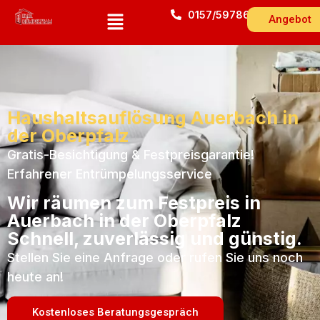
0157/59786543
Angebot
Haushaltsauflösung Auerbach in
der Oberpfalz
Gratis-Besichtigung & Festpreisgarantie!
Erfahrener Entrümpelungsservice
Wir räumen zum Festpreis in
Auerbach in der Oberpfalz
Schnell, zuverlässig und günstig.
Stellen Sie eine Anfrage oder rufen Sie uns noch
heute an!
Kostenloses Beratungsgespräch