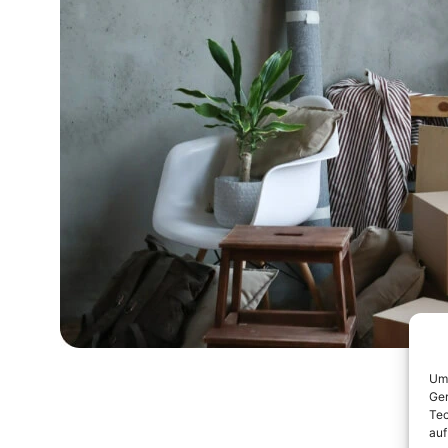
Um 
Ger
Tec
auf