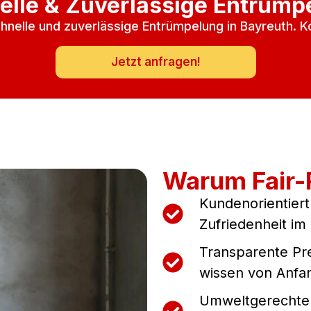
elle & Zuverlässige Entrümp
chnelle und zuverlässige Entrümpelung in Bayreuth. K
Jetzt anfragen!
Warum Fair
Kundenorientiert
Zufriedenheit im 
Transparente Pre
wissen von Anfa
Umweltgerechte 