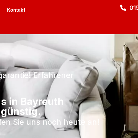
01
Kontakt
garantie! Erfahrener
s in Bayreuth
 günstig.
ufen Sie uns noch heute an!