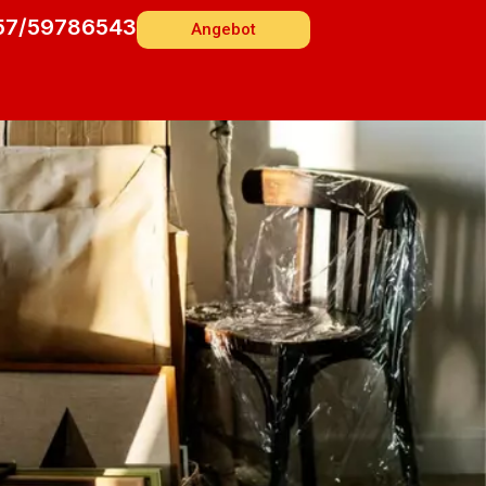
57/59786543
Angebot