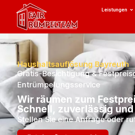
Leistungen
Haushaltsauflösung Bayreuth
Gratis-Besichtigung & Festpreis
Entrümpelungsservice
Wir räumen zum Festprei
Schnell, zuverlässig und
Stellen Sie eine Anfrage oder r