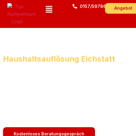
0157/59786543
Angebot
Haushaltsauflösung Eichstatt
Gratis-Besichtigung & Festpreisgarantie!
Erfahrener Entrümpelungsservice
Wir räumen zum Festpreis in
Eichstatt Schnell, zuverlässig und
günstig.
Stellen Sie eine Anfrage oder rufen Sie uns noch
heute an!
Kostenloses Beratungsgespräch