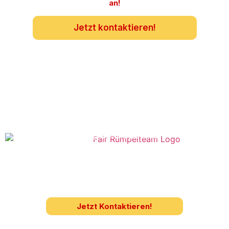
an!
Jetzt kontaktieren!
info@fair-rümpelteam.de
0157/59786543
Zerzabelshofstrasse 60
90480 Nürnberg
Sie haben Fragen oder möchten ein
unverbindliches Angebot?
Jetzt Kontaktieren!