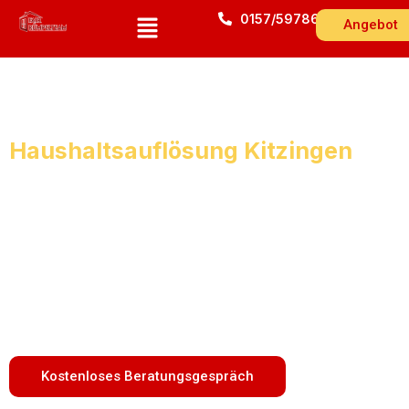
0157/59786543
Angebot
Haushaltsauflösung Kitzingen
Gratis-Besichtigung & Festpreisgarantie!
Erfahrener Entrümpelungsservice
Wir räumen zum Festpreis in
Kitzingen Schnell, zuverlässig
und günstig.
Stellen Sie eine Anfrage oder rufen Sie uns noch
heute an!
Kostenloses Beratungsgespräch