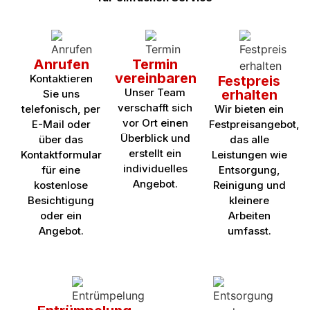
Anrufen
Termin
vereinbaren
Kontaktieren
Festpreis
Unser Team
erhalten
Sie uns
verschafft sich
telefonisch, per
Wir bieten ein
vor Ort einen
E-Mail oder
Festpreisangebot,
Überblick und
über das
das alle
erstellt ein
Kontaktformular
Leistungen wie
individuelles
für eine
Entsorgung,
Angebot.
kostenlose
Reinigung und
Besichtigung
kleinere
oder ein
Arbeiten
Angebot.
umfasst.