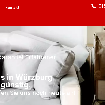
01
Kontakt
garantie! Erfahrener
is in Würzburg
 günstig.
ufen Sie uns noch heute an!