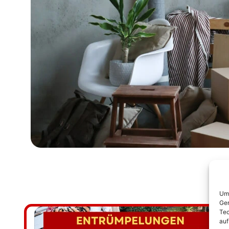
Um 
Ger
Tec
auf