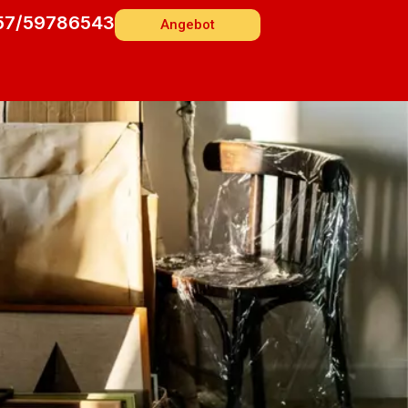
57/59786543
Angebot