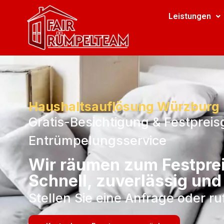
Leistungen
Haushaltsauflösung Würzburg
Gratis-Besichtigung & Festpreis
Entrümpelungsservice
Wir räumen zum Festpre
Schnell, zuverlässig und
Stellen Sie eine Anfrage oder r